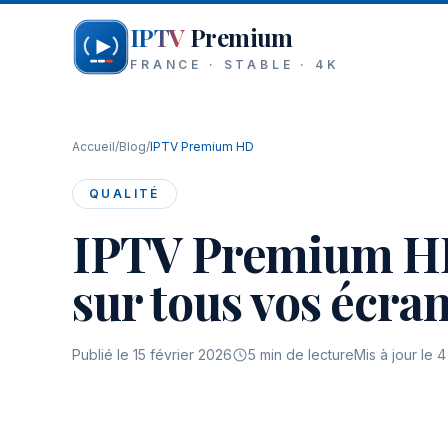
Aller au contenu
IPTV
Premium
FRANCE · STABLE · 4K
Accueil
/
Blog
/
IPTV Premium HD
QUALITÉ
IPTV Premium HD 
sur tous vos écra
Publié le
15 février 2026
5
min de lecture
Mis à jour le
4