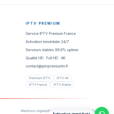
IPTV PREMIUM
Service IPTV Premium France
Activation immédiate 24/7
Serveurs stables 99.9% uptime
Qualité HD · Full HD · 4K
contact@iptvpremiumtv.fr
Premium IPTV
IPTV 4K
IPTV France
IPTV Stable
Mentions Légales
Politique de Confidentialité
CGU
Activation immédiate