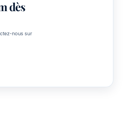
m dès
actez-nous sur