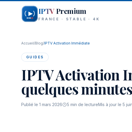
Aller au contenu
IPTV
Premium
FRANCE · STABLE · 4K
Accueil
/
Blog
/
IPTV Activation Immédiate
GUIDES
IPTV Activation I
quelques minute
Publié le
1 mars 2026
5
min de lecture
Mis à jour le
5 ju