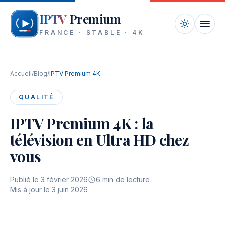
Aller au contenu
IPTV
Premium
FRANCE · STABLE · 4K
Accueil
Accueil
/
Blog
/
IPTV Premium 4K
Chaînes
QUALITÉ
Tarifs
IPTV Premium 4K : la
télévision en Ultra HD chez
Appareils
vous
Blog
Publié le
3 février 2026
6
min de lecture
FAQ
Mis à jour le
3 juin 2026
Contact