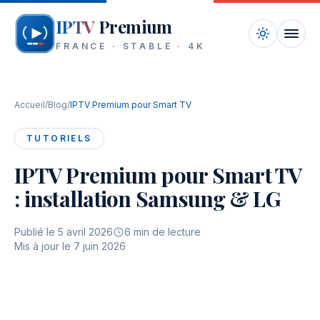
Aller au contenu
IPTV
Premium
FRANCE · STABLE · 4K
Accueil
Accueil
/
Blog
/
IPTV Premium pour Smart TV
Chaînes
TUTORIELS
Tarifs
IPTV Premium pour Smart TV
: installation Samsung & LG
Appareils
Blog
Publié le
5 avril 2026
6
min de lecture
Mis à jour le
7 juin 2026
FAQ
Contact