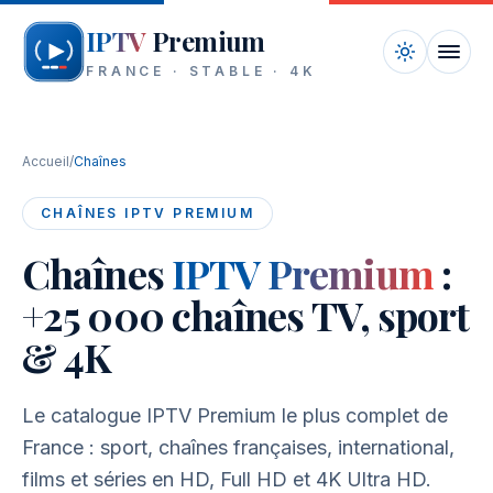
Aller au contenu
IPTV
Premium
FRANCE · STABLE · 4K
Accueil
Accueil
/
Chaînes
Chaînes
CHAÎNES IPTV PREMIUM
Tarifs
Chaînes
IPTV Premium
:
+25 000 chaînes TV, sport
Appareils
& 4K
Blog
FAQ
Le catalogue IPTV Premium le plus complet de
France : sport, chaînes françaises, international,
Contact
films et séries en HD, Full HD et 4K Ultra HD.